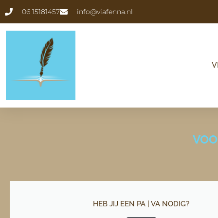
Ga
06 15181457
info@viafenna.nl
naar
de
inhoud
V
VOO
HEB JIJ EEN PA | VA NODIG?