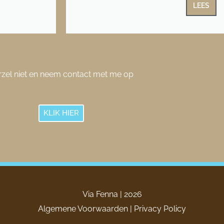
LEES
rzel niet en neem contact met me op
KLIK HIER
Via Fenna | 2026
Algemene Voorwaarden
|
Privacy Policy